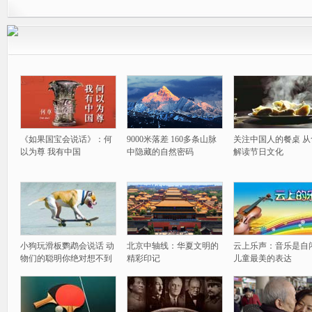
《如果国宝会说话》：何
9000米落差 160多条山脉
关注中国人的餐桌 从
以为尊 我有中国
中隐藏的自然密码
解读节日文化
小狗玩滑板鹦鹉会说话 动
北京中轴线：华夏文明的
云上乐声：音乐是自
物们的聪明你绝对想不到
精彩印记
儿童最美的表达