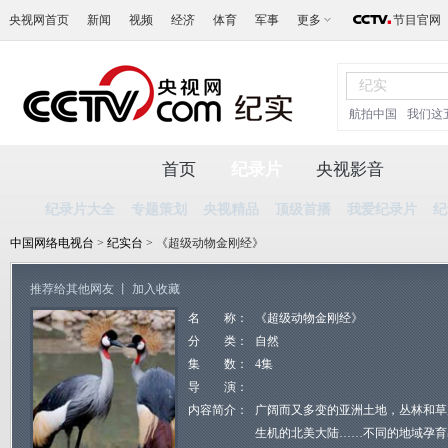
央视网首页
新闻
视频
经济
体育
军事
更多
节目官网
航拍中国
我们这
首页
纪录片
央视影音
纪录片大全
专题策划
央视精品
顶级首播
我爱纪录片
纪
中国网络电视台
>
纪实台
> 《超级动物金刚经》
推荐给其他网友
丨
加入收藏
名 称：
《超级动物金刚经》
分 类：
自然
集 数：
4集
导 演：
内容简介：
广阔而又多变的亚洲土地，丛林和草
生机的北美大陆……不同的地域孕育