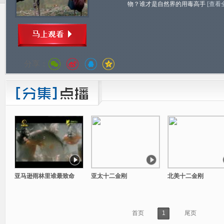
物？谁才是自然界的用毒高手
[查看
分享：
亚马逊雨林里谁最致命
亚太十二金刚
北美十二金刚
首页
1
尾页