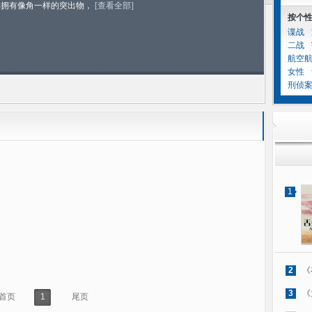
蝉拥有像角一样的突出物，
[查看全部]
按个
谍战
二战
航空
女性
刑侦
1
2
《
3
《
首页
1
尾页