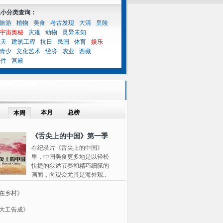
性小分类查询：
旅游
植物
美食
考古发现
大清
皇陵
宇宙奥秘
灾难
动物
灵异未知
航天
建筑工程
抗日
民国
体育
娱乐
青少
文化艺术
经济
农业
西藏
案件
宫殿
本月
总榜
本周
《舌尖上的中国》第一季
在纪录片《舌尖上的中国》
里，中国美食更多地是以轻松
快捷的叙述节奏和精巧细腻的
画面，向观众尤其是海外观..
在乡村》
大工告成》