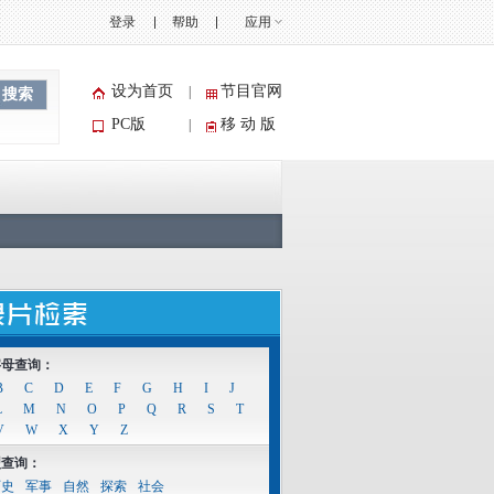
登录
帮助
应用
设为首页
节目官网
|
搜索
PC版
移 动 版
|
字母查询：
B
C
D
E
F
G
H
I
J
L
M
N
O
P
Q
R
S
T
V
W
X
Y
Z
型查询：
历史
军事
自然
探索
社会