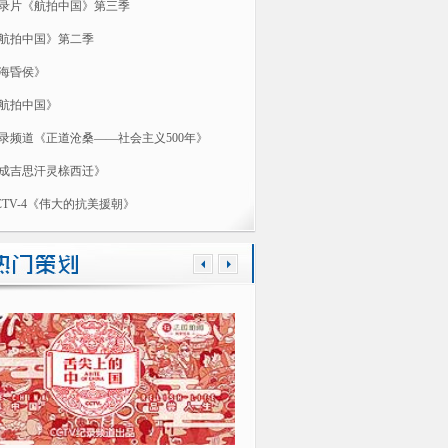
录片《航拍中国》第三季
航拍中国》第二季
海昏侯》
航拍中国》
录频道《正道沧桑——社会主义500年》
成吉思汗灵榇西迁》
CTV-4《伟大的抗美援朝》