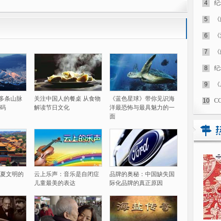
4
纪
5
《
6
《
7
《
8
纪
9
《
60多条山脉
关注中国人的餐桌 从食物
《蓝色星球》带你见识海
10
C
码
解读节日文化
洋最恐怖与最具魅力的一
面
夏文明的
云上乐声：音乐是自闭症
品牌的奥秘：中国缺失国
儿童最美的表达
际化品牌的真正原因