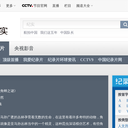
事
更多
节目官网
直播
栏目
频道大全
航拍中国
我们这五年
中国队长
片
央视影音
顶级首播
我爱纪录片
纪录片环球资讯
CCTV9
中国纪录片网
《角蝉之谜》
按首
自然
A
集
K
U
亚马孙广袤的丛林孕育着无数的生命，在这里有着许多奇特的动物，角
按类
蝉就像是亚马孙丛林当中的一个精灵，这种昆虫深谙模仿艺术，有些角
人文