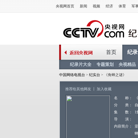
央视网首页
新闻
视频
经济
体育
军
首页
纪录
纪录片大全
专题策划
央视精品
中国网络电视台
>
纪实台
> 《角蝉之谜》
推荐给其他网友
丨
加入收藏
名 称：
分 类：
集 数：
1
导 演：
内容简介：