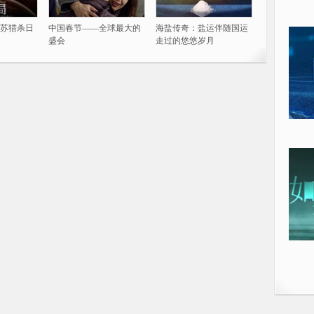
苏猎杀日
中国春节——全球最大的
海盐传奇：盐运伴随国运
盛会
走过的悠悠岁月