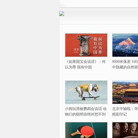
《如果国宝会说话》：何
9000米落差 1
以为尊 我有中国
中隐藏的自然密
小狗玩滑板鹦鹉会说话 动
北京中轴线：华
物们的聪明你绝对想不到
精彩印记