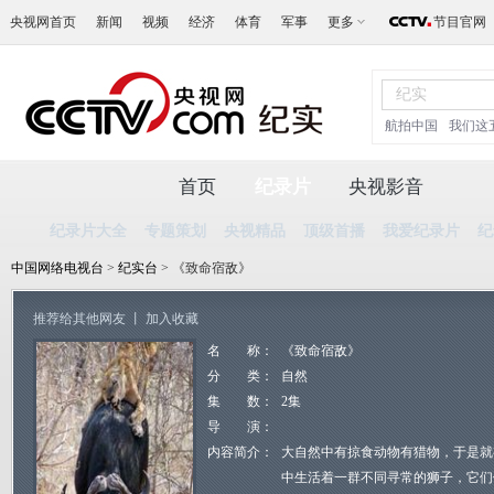
央视网首页
新闻
视频
经济
体育
军事
更多
节目官网
航拍中国
我们这
首页
纪录片
央视影音
纪录片大全
专题策划
央视精品
顶级首播
我爱纪录片
纪
中国网络电视台
>
纪实台
> 《致命宿敌》
推荐给其他网友
丨
加入收藏
名 称：
《致命宿敌》
分 类：
自然
集 数：
2集
导 演：
内容简介：
大自然中有掠食动物有猎物，于是就
中生活着一群不同寻常的狮子，它们