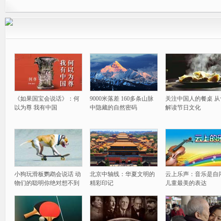
《如果国宝会说话》：何
9000米落差 160多条山脉
关注中国人的餐桌 从
以为尊 我有中国
中隐藏的自然密码
解读节日文化
小狗玩滑板鹦鹉会说话 动
北京中轴线：华夏文明的
云上乐声：音乐是自
物们的聪明你绝对想不到
精彩印记
儿童最美的表达