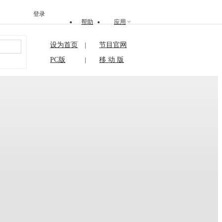
登录
帮助
应用
设为首页
节目官网
|
搜索
PC版
移 动 版
|