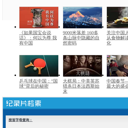
《如果国宝会说
9000米落差 160多
关注中国
话》：何以为尊 我
条山脉中隐藏的自
从食物解
有中国
然密码
化
乒乓球在中国：“国
大棋局：中美英苏
中国春节
球”背后的秘密
猎杀日本法西斯始
最大的盛
末
按首字母查询：