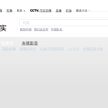
育
军事
更多
节目官网
直播
栏目
频道大全
航拍中国
我们这五年
中国队长
纪录片
央视影音
顶级首播
我爱纪录片
纪录片环球资讯
CCTV9
中国纪录片网