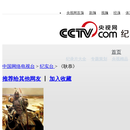
央视网首页
新闻
视频
经济
体
首页
纪录片大全
专题策划
央视精品
中国网络电视台
>
纪实台
> 《耿恭》
推荐给其他网友
丨
加入收藏