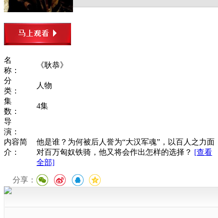
名
《耿恭》
称：
分
人物
类：
集
4集
数：
导
演：
内容简
他是谁？为何被后人誉为“大汉军魂”，以百人之力面
介：
对百万匈奴铁骑，他又将会作出怎样的选择？
[查看
全部]
分享：