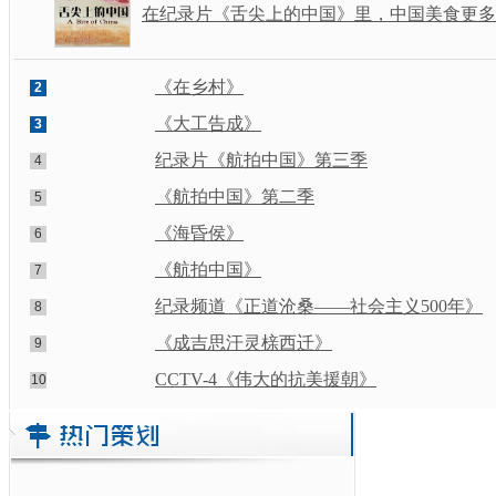
在纪录片《舌尖上的中国》里，中国美食更多
《在乡村》
2
《大工告成》
3
纪录片《航拍中国》第三季
4
《航拍中国》第二季
5
《海昏侯》
6
《航拍中国》
7
纪录频道《正道沧桑——社会主义500年》
8
《成吉思汗灵榇西迁》
9
CCTV-4《伟大的抗美援朝》
10