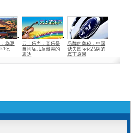
线：华夏
云上乐声：音乐是
品牌的奥秘：中国
彩印记
自闭症儿童最美的
缺失国际化品牌的
表达
真正原因