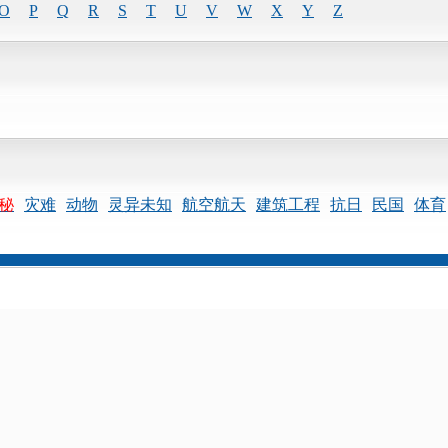
O
P
Q
R
S
T
U
V
W
X
Y
Z
秘
灾难
动物
灵异未知
航空航天
建筑工程
抗日
民国
体育