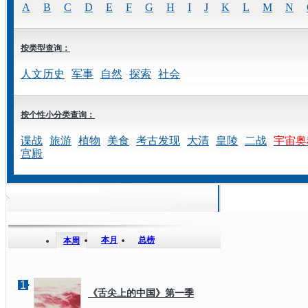
A
B
C
D
E
F
G
H
I
J
K
L
M
N
按类型查询：
人文历史
军事
自然
探索
社会
按个性小分类查询：
谍战
旅游
植物
美食
考古发现
大清
皇陵
二战
宇宙奥
宫殿
本月
总榜
本周
1
《舌尖上的中国》第一季