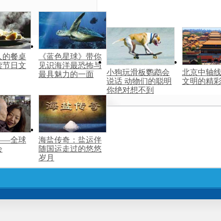
人的餐桌
《蓝色星球》带你
读节日文
见识海洋最恐怖与
小狗玩滑板鹦鹉会
北京中轴
最具魅力的一面
说话 动物们的聪明
文明的精
你绝对想不到
——全球
海盐传奇：盐运伴
会
随国运走过的悠悠
岁月