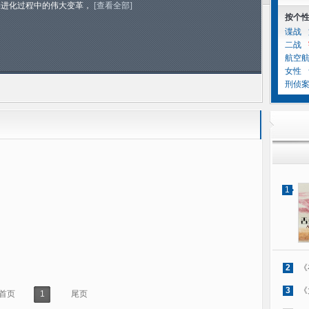
物进化过程中的伟大变革，
[查看全部]
按个
谍战
二战
航空
女性
刑侦
1
2
《
3
《
首页
1
尾页