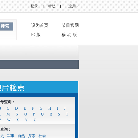
登录
帮助
应用
设为首页
节目官网
|
搜索
PC版
移 动 版
|
字母查询：
B
C
D
E
F
G
H
I
J
L
M
N
O
P
Q
R
S
T
V
W
X
Y
Z
型查询：
历史
军事
自然
探索
社会