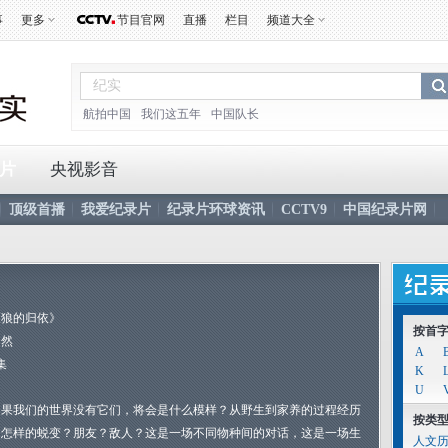
事
更多
节目官网
直播
栏目
频道大全
航拍中国
我们这五年
中国队长
片
央视影音
顶级首播
我爱纪录片
纪录片环球资讯
CCTV9
中国纪录片网
《狼的归依》
按首
自然
A
集
K
U
如果我们的世界没有它们，将会是什么模样？从野生到家养的过程经历
按类
了怎样的蜕变？朋友？敌人？这是一场不同物种间的对话，这是一场生
人文