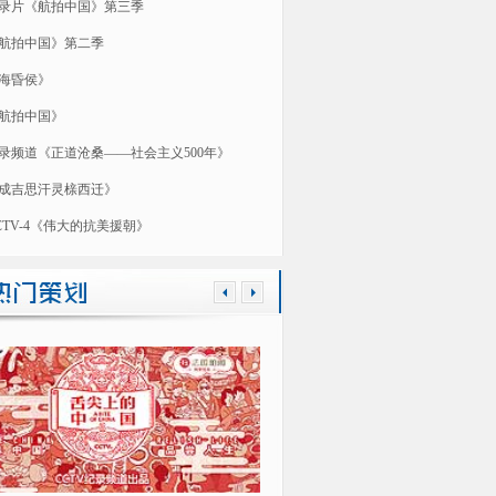
录片《航拍中国》第三季
航拍中国》第二季
海昏侯》
航拍中国》
录频道《正道沧桑——社会主义500年》
成吉思汗灵榇西迁》
CTV-4《伟大的抗美援朝》