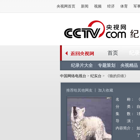
央视网首页
新闻
视频
经济
体育
军
首页
纪录
纪录片大全
专题策划
央视精品
中国网络电视台
>
纪实台
> 《狼的归依》
推荐给其他网友
丨
加入收藏
名 称：
分 类：
集 数：
1
导 演：
内容简介：