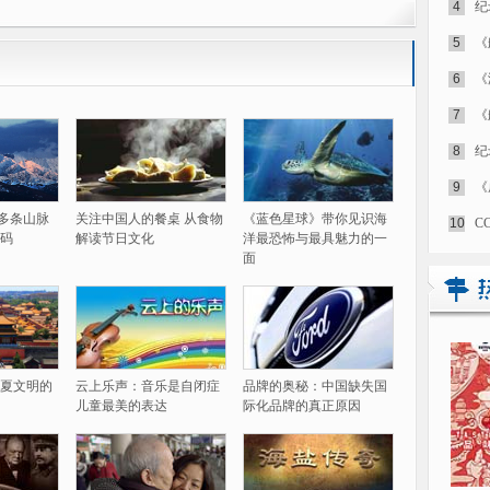
4
纪
5
《
6
《
7
《
8
纪
9
《
60多条山脉
关注中国人的餐桌 从食物
《蓝色星球》带你见识海
10
C
码
解读节日文化
洋最恐怖与最具魅力的一
面
夏文明的
云上乐声：音乐是自闭症
品牌的奥秘：中国缺失国
儿童最美的表达
际化品牌的真正原因