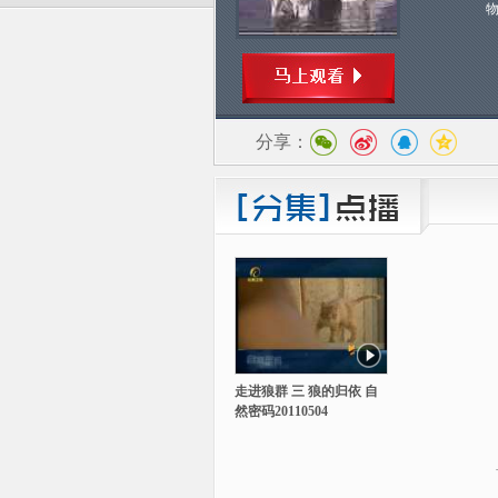
分享：
走进狼群 三 狼的归依 自
然密码20110504