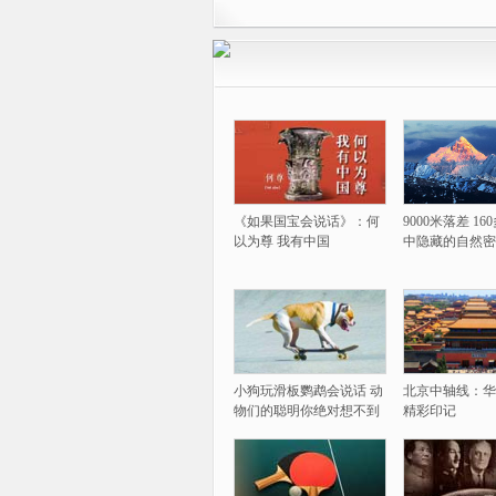
《如果国宝会说话》：何
9000米落差 1
以为尊 我有中国
中隐藏的自然密
小狗玩滑板鹦鹉会说话 动
北京中轴线：华
物们的聪明你绝对想不到
精彩印记