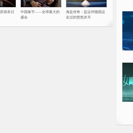
苏猎杀日
中国春节——全球最大的
海盐传奇：盐运伴随国运
盛会
走过的悠悠岁月