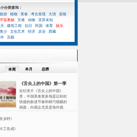
性小分类查询：
旅游
植物
美食
考古发现
大清
皇陵
宇宙奥秘
灾难
动物
灵异未知
航天
建筑工程
抗日
民国
体育
娱乐
青少
文化艺术
经济
农业
西藏
案件
宫殿
本月
总榜
本周
《舌尖上的中国》第一季
在纪录片《舌尖上的中国》
里，中国美食更多地是以轻松
快捷的叙述节奏和精巧细腻的
画面，向观众尤其是海外观..
在乡村》
大工告成》