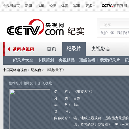
央视网首页
新闻
视频
经济
体育
军事
更多
节目官网
航拍中国
我们这
首页
纪录片
央视影音
纪录片大全
专题策划
央视精品
顶级首播
我爱纪录片
纪
中国网络电视台
>
纪实台
> 《狼族天下》
推荐给其他网友
丨
加入收藏
名 称：
《狼族天下》
分 类：
自然
集 数：
1集
导 演：
内容简介：
狼，地球上最成功、适应能力最强的
结，超强的能力使狼成为世界上分布