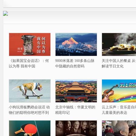
《如果国宝会说话》：何
9000米落差 160多条山脉
关注中国人的餐桌 从
以为尊 我有中国
中隐藏的自然密码
解读节日文化
小狗玩滑板鹦鹉会说话 动
北京中轴线：华夏文明的
云上乐声：音乐是自
物们的聪明你绝对想不到
精彩印记
儿童最美的表达