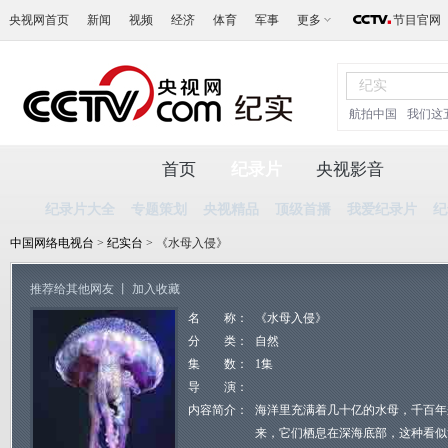
央视网首页
新闻
视频
经济
体育
军事
更多
节目官网
航拍中国
我们这
首页
纪录片
央视影音
纪录片大全
专题策划
央视精品
顶级首播
我爱纪录片
纪
中国网络电视台
>
纪实台
> 《水母入侵》
推荐给其他网友
丨
加入收藏
名 称：
《水母入侵》
分 类：
自然
集 数：
1集
导 演：
内容简介：
海洋里充满着几十亿的水母，千百年
来，它们栖息在深海底部，这种看似