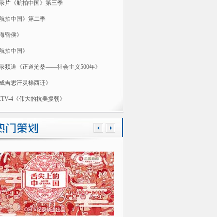
录片《航拍中国》第三季
航拍中国》第二季
海昏侯》
航拍中国》
录频道《正道沧桑——社会主义500年》
成吉思汗灵榇西迁》
CTV-4《伟大的抗美援朝》