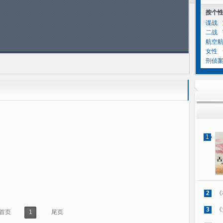
按个
谍战
二战
航空
女性
刑侦
1
2
《
3
《
首页
1
尾页