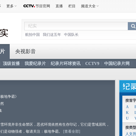
事
更多
节目官网
直播
栏目
频道大全
航拍中国
我们这五年
中国队长
片
央视影音
顶级首播
我爱纪录片
纪录片环球资讯
CCTV9
中国纪录片网
《极地争霸》
按首
自然
A
集
K
U
冰雪环境并非生命禁区，恶劣环境依然有生存印记，它们是雪域居民，
按类
它们是动物强者，敬请关注：极地争霸。
[查看全部]
人文