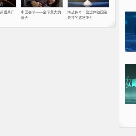
苏猎杀日
中国春节——全球最大的
海盐传奇：盐运伴随国运
盛会
走过的悠悠岁月