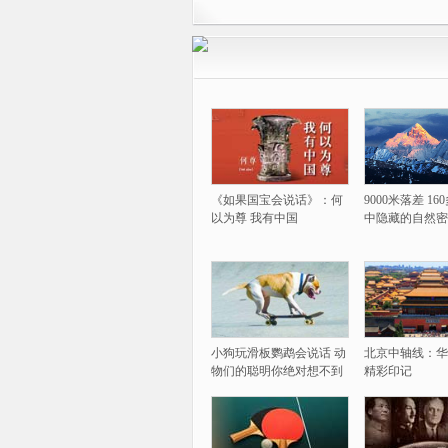
《如果国宝会说话》：何
9000米落差 1
以为尊 我有中国
中隐藏的自然密
小狗玩滑板鹦鹉会说话 动
北京中轴线：华
物们的聪明你绝对想不到
精彩印记