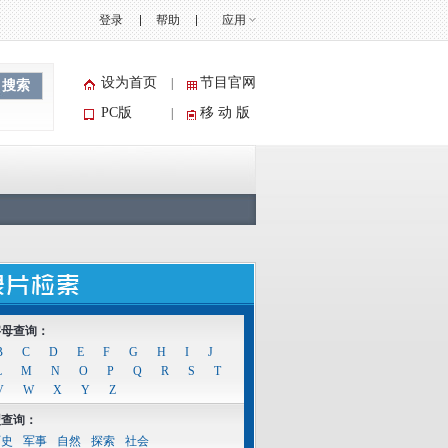
登录
帮助
应用
设为首页
节目官网
|
搜索
PC版
移 动 版
|
字母查询：
B
C
D
E
F
G
H
I
J
L
M
N
O
P
Q
R
S
T
V
W
X
Y
Z
型查询：
历史
军事
自然
探索
社会