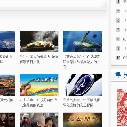
4
纪
5
《
6
《
7
《
8
纪
9
《
60多条山脉
关注中国人的餐桌 从食物
《蓝色星球》带你见识海
10
C
码
解读节日文化
洋最恐怖与最具魅力的一
面
夏文明的
云上乐声：音乐是自闭症
品牌的奥秘：中国缺失国
儿童最美的表达
际化品牌的真正原因