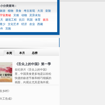
性小分类查询：
旅游
植物
美食
考古发现
大清
皇陵
宇宙奥秘
灾难
动物
灵异未知
航天
建筑工程
抗日
民国
体育
娱乐
青少
文化艺术
经济
农业
西藏
案件
宫殿
本月
总榜
本周
《舌尖上的中国》第一季
在纪录片《舌尖上的中国》
里，中国美食更多地是以轻松
快捷的叙述节奏和精巧细腻的
画面，向观众尤其是海外观..
在乡村》
大工告成》