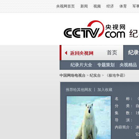
央视网首页
新闻
视频
经济
体育
军
首页
纪录
纪录片大全
专题策划
央视精品
中国网络电视台
>
纪实台
> 《极地争霸》
推荐给其他网友
丨
加入收藏
名 称：
分 类：
集 数：
1
导 演：
内容简介：