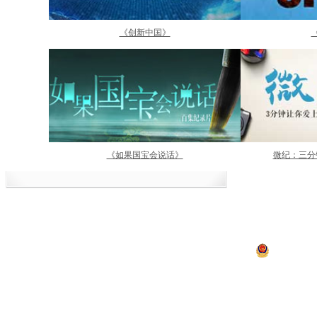
《创新中国》
《如果国宝会说话》
微纪：三分
中央电视台网站
|
关于CCTV.com
|
人
中央广播电视总台 央视
违法和不良信息举报
京ICP证060535号
京公网安备 11
网上传播视听节目许可证号 0102002