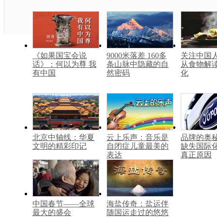
《如果国宝会说
9000米落差 160多
关注中国
话》：何以为尊 我
条山脉中隐藏的自
从食物解
有中国
然密码
化
北京中轴线：华夏
云上乐声：音乐是
品牌的奥
文明的精彩印记
自闭症儿童最美的
缺失国际
表达
真正原因
中国春节——全球
海盐传奇：盐运伴
最大的盛会
随国运走过的悠悠