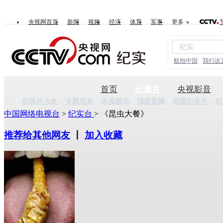
央视网首页
新闻
视频
经济
体育
军事
更多
航拍中国
我们这
首页
纪录片
央视影音
纪录片大全
专题策划
央视精品
顶级首播
我爱纪录片
纪
中国网络电视台
>
纪实台
> 《昆虫大餐》
推荐给其他网友
丨
加入收藏