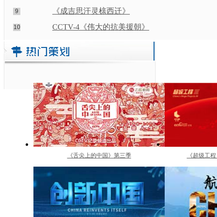
《成吉思汗灵榇西迁》
9
CCTV-4《伟大的抗美援朝》
10
《舌尖上的中国》第三季
《超级工程