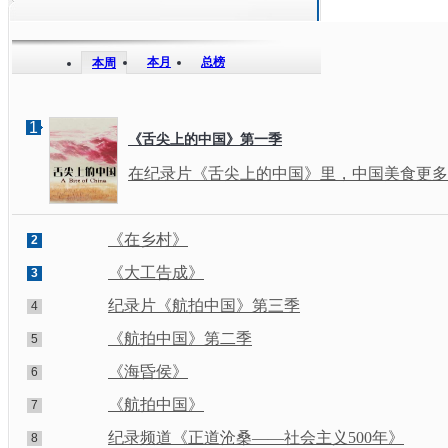
本月
总榜
本周
1
《舌尖上的中国》第一季
在纪录片《舌尖上的中国》里，中国美食更多
《在乡村》
2
《大工告成》
3
纪录片《航拍中国》第三季
4
《航拍中国》第二季
5
《海昏侯》
6
《航拍中国》
7
纪录频道《正道沧桑——社会主义500年》
8