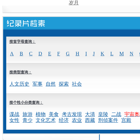
岁月
按首字母查询：
A
B
C
D
E
F
G
H
I
J
K
L
M
N
按类型查询：
人文历史
军事
自然
探索
社会
按个性小分类查询：
谍战
旅游
植物
美食
考古发现
大清
皇陵
二战
宇宙奥
女性
青少
文化艺术
经济
农业
西藏
刑侦案件
宫殿