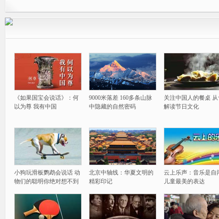
《如果国宝会说话》：何
9000米落差 160多条山脉
关注中国人的餐桌 从
以为尊 我有中国
中隐藏的自然密码
解读节日文化
小狗玩滑板鹦鹉会说话 动
北京中轴线：华夏文明的
云上乐声：音乐是自
物们的聪明你绝对想不到
精彩印记
儿童最美的表达