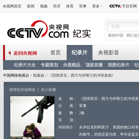
央视网首页
新闻
视频
经济
体育
军事
更多
节目官网
航拍中国
我们这
首页
纪录片
央视影音
纪录片大全
专题策划
央视精品
顶级首播
我爱纪录片
纪
中国网络电视台
>
纪实台
> 《恐惧背后：西方与伊斯兰的冲突真相》
推荐给其他网友
丨
加入收藏
名 称：
《恐惧背后：西方与伊斯兰的冲突真
分 类：
军事
集 数：
2集
导 演：
内容简介：
从伊拉克到阿富汗，美国的炮口对准
的旗号，恐惧还是仇恨，争夺还是文