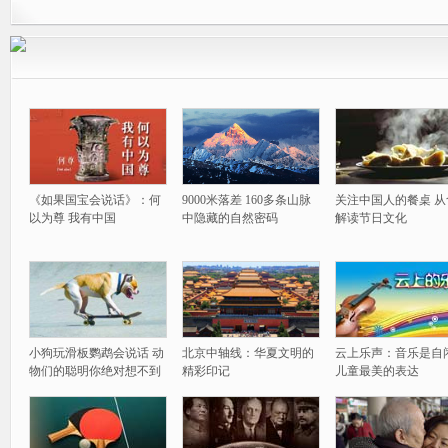
《如果国宝会说话》：何
9000米落差 160多条山脉
关注中国人的餐桌 从
以为尊 我有中国
中隐藏的自然密码
解读节日文化
小狗玩滑板鹦鹉会说话 动
北京中轴线：华夏文明的
云上乐声：音乐是自
物们的聪明你绝对想不到
精彩印记
儿童最美的表达