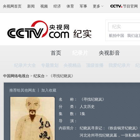
央视网首页
新闻
视频
经济
体育
军事
更多
节目官网
航拍中国
我们这
首页
纪录片
央视影音
纪录片大全
专题策划
央视精品
顶级首播
我爱纪录片
纪
中国网络电视台
>
纪实台
> 《寻找纪晓岚》
推荐给其他网友
丨
加入收藏
名 称：
《寻找纪晓岚》
分 类：
人文历史
集 数：
1集
导 演：
内容简介：
纪晓岚寻亲记：《铁齿铜牙纪晓岚》
河北沧州寻找纪晓岚墓，一张私藏画