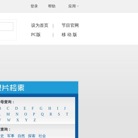
登录
帮助
应用
设为首页
节目官网
|
搜索
PC版
移 动 版
|
字母查询：
B
C
D
E
F
G
H
I
J
L
M
N
O
P
Q
R
S
T
V
W
X
Y
Z
型查询：
历史
军事
自然
探索
社会