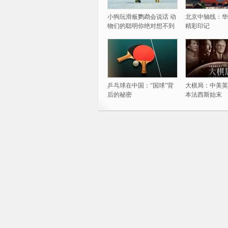
小狗玩滑板鹦鹉会说话 动
北京中轴线：华
物们的聪明你绝对想不到
精彩印记
乒乓球在中国：“国球”背
大棋局：中美英
后的秘密
本法西斯始末