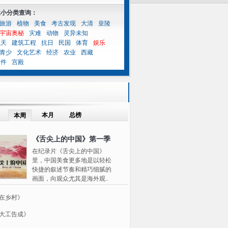
性小分类查询：
旅游
植物
美食
考古发现
大清
皇陵
宇宙奥秘
灾难
动物
灵异未知
航天
建筑工程
抗日
民国
体育
娱乐
青少
文化艺术
经济
农业
西藏
案件
宫殿
本月
总榜
本周
《舌尖上的中国》第一季
在纪录片《舌尖上的中国》
里，中国美食更多地是以轻松
快捷的叙述节奏和精巧细腻的
画面，向观众尤其是海外观..
在乡村》
大工告成》