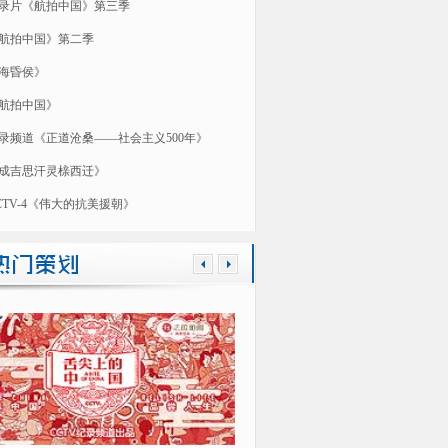
录片《航拍中国》第三季
航拍中国》第二季
海昏侯》
航拍中国》
录频道《正道沧桑——社会主义500年》
成吉思汗灵榇西迁》
CTV-4《伟大的抗美援朝》