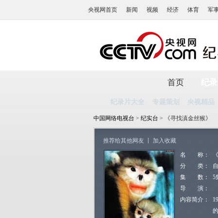
央视网首页
新闻
视频
经济
体育
军
首页
纪录
纪录片大全
专题策划
央视精品
中国网络电视台
>
纪实台
> 《寻找滇金丝猴》
推荐给其他网友
丨
加入收藏
名 称：
分 类：
集 数：
5
导 演：
内容简介：