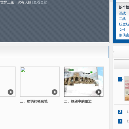
是世界上第一次有人拍
[查看全部]
按个
谍战
二战
航空
女性
刑侦
1
三、脆弱的栖息地
二、绝望中的邂逅
2
《
3
《