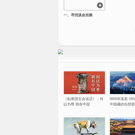
一、寻找滇金丝猴
《如果国宝会说话》：何
9000米落差 1
以为尊 我有中国
中隐藏的自然密