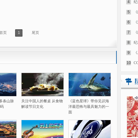
4
纪
5
《
6
《
7
《
首页
1
尾页
8
纪
9
《
10
C
60多条山脉
关注中国人的餐桌 从食物
《蓝色星球》带你见识海
码
解读节日文化
洋最恐怖与最具魅力的一
面