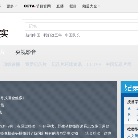
事
更多
节目官网
直播
栏目
频道大全
航拍中国
我们这五年
中国队长
片
央视影音
顶级首播
我爱纪录片
纪录片环球资讯
CCTV9
中国纪录片网
《寻找滇金丝猴》
按首
自然
A
集
K
U
1993年9月，在经过整整一年的寻找，野生动物摄影师奚志农终于用他
按类
的摄像机镜头拍摄到了我国所独有的濒危野生动物——滇金丝猴，这也
人文