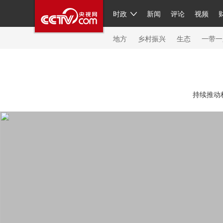
时政
新闻
评论
视频
人民领袖习近平
直播
繁体
片库
海外频道
栏目大全
联播+
iPanda
中国领
节目单
Engl
地方
乡村振兴
生态
一带一
总台春晚
网络春晚
共产党员网
秧纪录
纪
持续推动
新闻
国内
国际
评论
经济
军事
科技
人民领袖习近平
联播+
热解读
天天学习
习
视频
小央视频
小央直播
直播中国
熊猫频
现场
前线
比划
快看
蓝海中国
新兵请入
体育
直播
竞猜
2026年世界杯
2026年冬奥
VIP会员
CCTV奥林匹克频道
生活体育大会
体