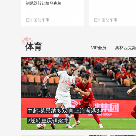
制武器转让给乌克兰
正午国防军事
正午国防军事
体育
VIP会员
奥林匹克
中超-莱昂纳多双响 上海海港3-
2逆转重庆铜梁龙