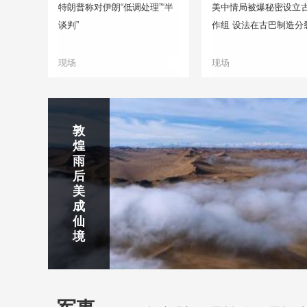
特朗普称对伊朗“低调处理”“半
美中情局被爆秘密设立
谈判”
作组 设法在古巴制造分
现场
现场
正在直播
敦
吉
南
秦
剑
云
煌
林
京
焦
皇
川
烟
探
雨
市
玄
作
岛
下
雨
古
后
北
武
红
金
梅
齐
北
美
山
湖
石
梦
岭
云
水
成
静赏京娘湖
公
景
峡
海
瀑
山
镇
仙
园
区
湾
布
京娘湖位于邯郸武安市口上村北，常年平均气温19摄氏度，夏
境
温26摄氏度，是避暑休闲佳地。