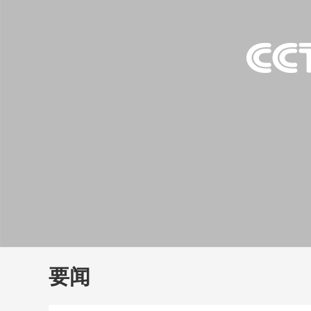
财经
教育
乡村振兴
生态环境
一带一路
大国智造
大国展会
大国保险
云顶对话
云
CCTV.节目官网
直播
节目单
栏目
片库
要闻