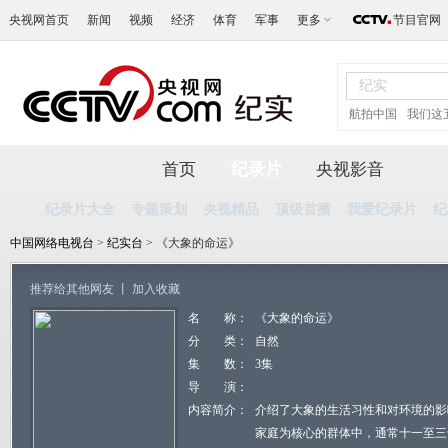
央视网首页
新闻
视频
经济
体育
军事
更多
节目官网
航拍中国
我们这
首页
纪录片
央视影音
纪录片大全
专题策划
央视精品
顶级首播
我爱纪录片
纪
中国网络电视台
>
纪实台
> 《大象的命运》
推荐给其他网友
丨
加入收藏
名 称：
《大象的命运》
分 类：
自然
集 数：
3集
导 演：
内容简介：
介绍了大象的生活习性和对环境的影
家庭为核心的群体中，通常十一至三