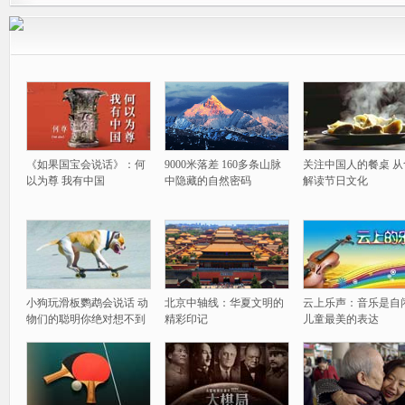
《如果国宝会说话》：何
9000米落差 160多条山脉
关注中国人的餐桌 从
以为尊 我有中国
中隐藏的自然密码
解读节日文化
小狗玩滑板鹦鹉会说话 动
北京中轴线：华夏文明的
云上乐声：音乐是自
物们的聪明你绝对想不到
精彩印记
儿童最美的表达