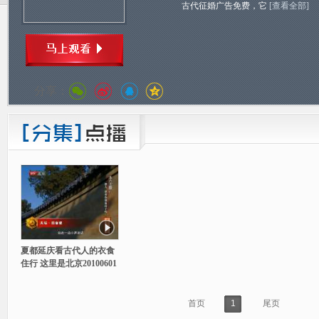
古代征婚广告免费，它
[查看全部]
分享：
夏都延庆看古代人的衣食
住行 这里是北京20100601
首页
1
尾页