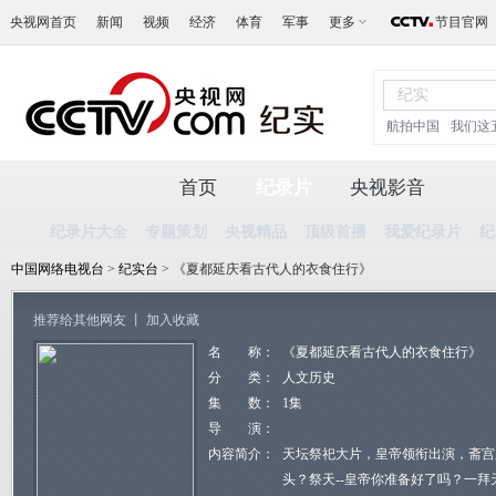
央视网首页
新闻
视频
经济
体育
军事
更多
节目官网
航拍中国
我们这
首页
纪录片
央视影音
纪录片大全
专题策划
央视精品
顶级首播
我爱纪录片
纪
中国网络电视台
>
纪实台
> 《夏都延庆看古代人的衣食住行》
推荐给其他网友
丨
加入收藏
名 称：
《夏都延庆看古代人的衣食住行》
分 类：
人文历史
集 数：
1集
导 演：
内容简介：
天坛祭祀大片，皇帝领衔出演，斋宫
头？祭天--皇帝你准备好了吗？一