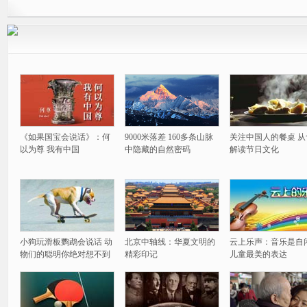
《如果国宝会说话》：何
9000米落差 160多条山脉
关注中国人的餐桌 从
以为尊 我有中国
中隐藏的自然密码
解读节日文化
小狗玩滑板鹦鹉会说话 动
北京中轴线：华夏文明的
云上乐声：音乐是自
物们的聪明你绝对想不到
精彩印记
儿童最美的表达