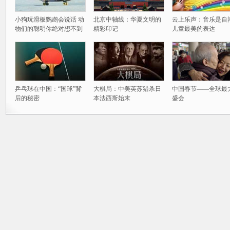
小狗玩滑板鹦鹉会说话 动
北京中轴线：华夏文明的
云上乐声：音乐是自
物们的聪明你绝对想不到
精彩印记
儿童最美的表达
乒乓球在中国：“国球”背
大棋局：中美英苏猎杀日
中国春节——全球最
后的秘密
本法西斯始末
盛会