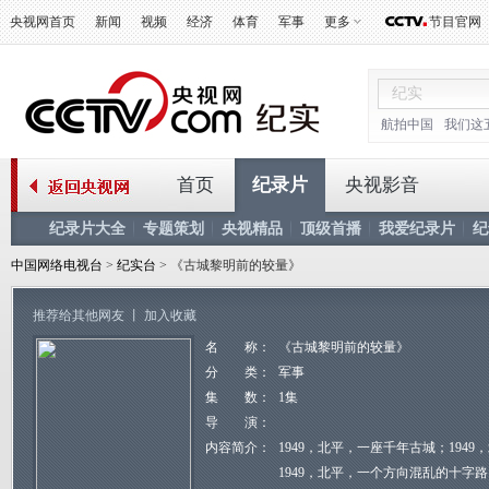
央视网首页
新闻
视频
经济
体育
军事
更多
节目官网
航拍中国
我们这
首页
纪录片
央视影音
纪录片大全
专题策划
央视精品
顶级首播
我爱纪录片
纪
中国网络电视台
>
纪实台
> 《古城黎明前的较量》
推荐给其他网友
丨
加入收藏
名 称：
《古城黎明前的较量》
分 类：
军事
集 数：
1集
导 演：
内容简介：
1949，北平，一座千年古城；194
1949，北平，一个方向混乱的十字