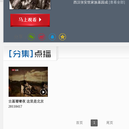
西汉张安世家族墓园成
[查看全部]
分享：
古墓饕餮夜 这里是北京
20110417
首页
1
尾页