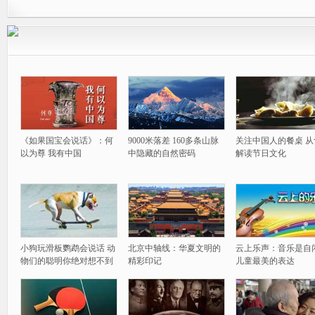
《如果国宝会说话》：何
9000米落差 160多条山脉
关注中国人的餐桌 从
以为尊 我有中国
中隐藏的自然密码
解读节日文化
小狗玩滑板鹦鹉会说话 动
北京中轴线：华夏文明的
云上乐声：音乐是自
物们的聪明你绝对想不到
精彩印记
儿童最美的表达