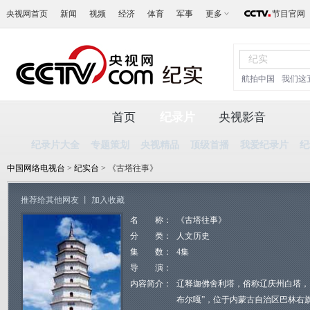
央视网首页
新闻
视频
经济
体育
军事
更多
节目官网
航拍中国
我们这
首页
纪录片
央视影音
纪录片大全
专题策划
央视精品
顶级首播
我爱纪录片
纪
中国网络电视台
>
纪实台
> 《古塔往事》
推荐给其他网友
丨
加入收藏
名 称：
《古塔往事》
分 类：
人文历史
集 数：
4集
导 演：
内容简介：
辽释迦佛舍利塔，俗称辽庆州白塔，
布尔嘎”，位于内蒙古自治区巴林右