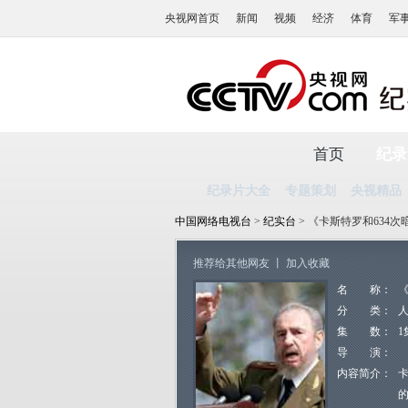
央视网首页
新闻
视频
经济
体育
军
首页
纪录
纪录片大全
专题策划
央视精品
中国网络电视台
>
纪实台
> 《卡斯特罗和634次
推荐给其他网友
丨
加入收藏
名 称：
《
分 类：
集 数：
1
导 演：
内容简介：
的