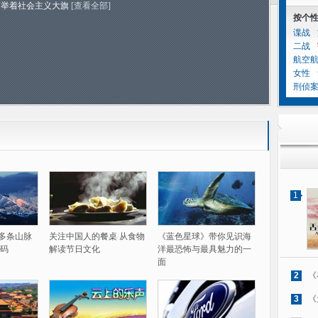
高举着社会主义大旗
[查看全部]
按个
谍战
二战
航空
女性
刑侦
1
60多条山脉
关注中国人的餐桌 从食物
《蓝色星球》带你见识海
码
解读节日文化
洋最恐怖与最具魅力的一
面
2
《
3
《