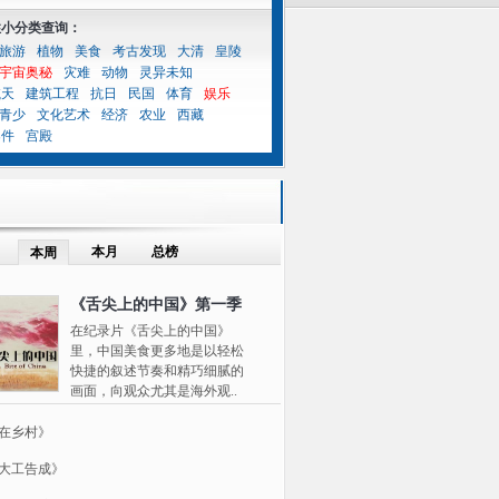
性小分类查询：
旅游
植物
美食
考古发现
大清
皇陵
宇宙奥秘
灾难
动物
灵异未知
航天
建筑工程
抗日
民国
体育
娱乐
青少
文化艺术
经济
农业
西藏
案件
宫殿
本月
总榜
本周
《舌尖上的中国》第一季
在纪录片《舌尖上的中国》
里，中国美食更多地是以轻松
快捷的叙述节奏和精巧细腻的
画面，向观众尤其是海外观..
在乡村》
大工告成》