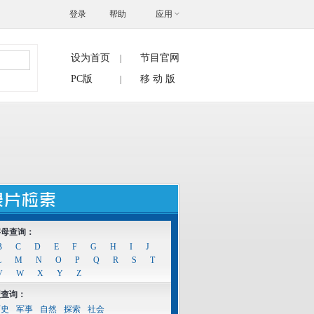
登录
帮助
应用
设为首页
节目官网
|
搜索
PC版
移 动 版
|
字母查询：
B
C
D
E
F
G
H
I
J
L
M
N
O
P
Q
R
S
T
V
W
X
Y
Z
型查询：
历史
军事
自然
探索
社会