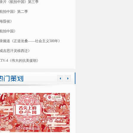
录片《航拍中国》第三季
航拍中国》第二季
海昏侯》
航拍中国》
录频道《正道沧桑——社会主义500年》
成吉思汗灵榇西迁》
CTV-4《伟大的抗美援朝》