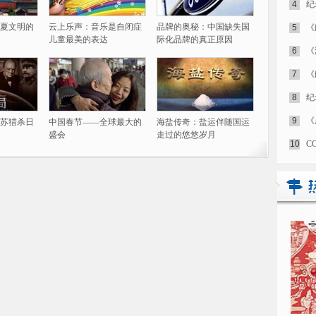
4
纪
夏文明的
云上乐声：音乐是自闭症
品牌的奥秘：中国缺失国
5
《
儿童最美的表达
际化品牌的真正原因
6
《
7
《
8
纪
9
《
苏猎杀日
中国春节——全球最大的
海盐传奇：盐运伴随国运
盛会
走过的悠悠岁月
10
C