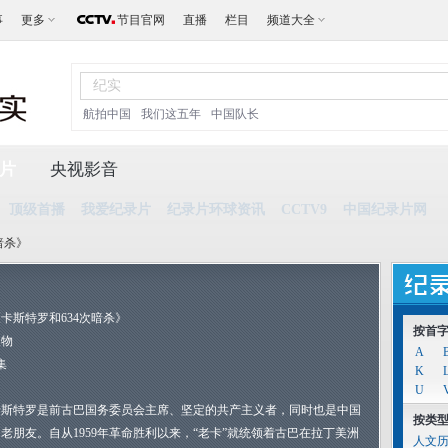
事
更多
节目官网
直播
栏目
频道大全
航拍中国
我们这五年
中国队长
片
央视影音
顶级首播
我爱纪录片
纪录片环球资讯
CCTV9
中国纪录片网
暗杀》
卡斯特罗和634次暗杀》
按首
人物
A
集
K
U
卡斯特罗是前古巴国务委员会主席、坚定的共产主义者，同时也是中国
按类
老朋友。自从1959年革命胜利以来，“老卡”就统领着古巴在拉丁美洲
人文