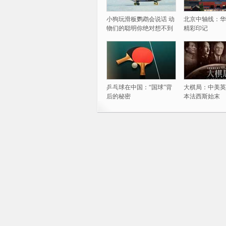
小狗玩滑板鹦鹉会说话 动
北京中轴线：华
物们的聪明你绝对想不到
精彩印记
乒乓球在中国：“国球”背
大棋局：中美英
后的秘密
本法西斯始末