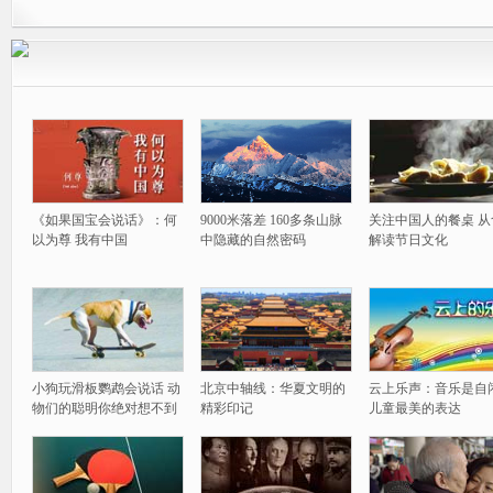
《如果国宝会说话》：何
9000米落差 160多条山脉
关注中国人的餐桌 从
以为尊 我有中国
中隐藏的自然密码
解读节日文化
小狗玩滑板鹦鹉会说话 动
北京中轴线：华夏文明的
云上乐声：音乐是自
物们的聪明你绝对想不到
精彩印记
儿童最美的表达