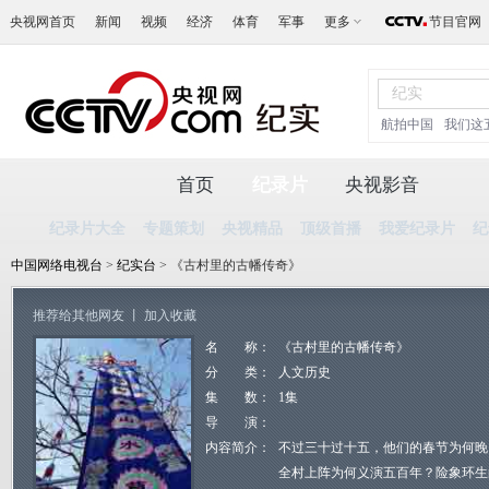
央视网首页
新闻
视频
经济
体育
军事
更多
节目官网
航拍中国
我们这
首页
纪录片
央视影音
纪录片大全
专题策划
央视精品
顶级首播
我爱纪录片
纪
中国网络电视台
>
纪实台
> 《古村里的古幡传奇》
推荐给其他网友
丨
加入收藏
名 称：
《古村里的古幡传奇》
分 类：
人文历史
集 数：
1集
导 演：
内容简介：
不过三十过十五，他们的春节为何晚
全村上阵为何义演五百年？险象环生