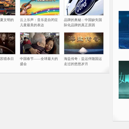
夏文明的
云上乐声：音乐是自闭症
品牌的奥秘：中国缺失国
儿童最美的表达
际化品牌的真正原因
苏猎杀日
中国春节——全球最大的
海盐传奇：盐运伴随国运
盛会
走过的悠悠岁月