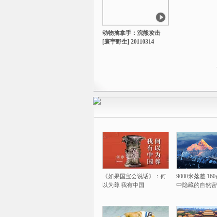
动物擒拿手：浣熊攻击
[寰宇野生] 20110314
《如果国宝会说话》：何
9000米落差 1
以为尊 我有中国
中隐藏的自然密