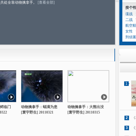
平共处全靠动物擒拿手。
[查看全部]
按个
谍战
二战
航空
女性
刑侦
1
鳄临门
动物擒拿手：蝠满为患
动物擒拿手：大熊出没
0322
[寰宇野生] 20110321
[寰宇野生] 20110315
2
《
3
《