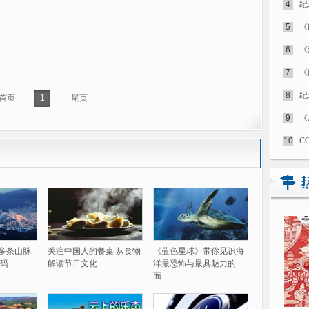
4
纪
5
《
6
《
7
《
8
纪
首页
1
尾页
9
《
10
C
60多条山脉
关注中国人的餐桌 从食物
《蓝色星球》带你见识海
码
解读节日文化
洋最恐怖与最具魅力的一
面