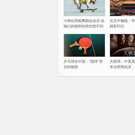
小狗玩滑板鹦鹉会说话 动
北京中轴线：华
物们的聪明你绝对想不到
精彩印记
乒乓球在中国：“国球”背
大棋局：中美英
后的秘密
本法西斯始末