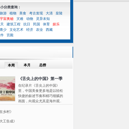
性小分类查询：
旅游
植物
美食
考古发现
大清
皇陵
宇宙奥秘
灾难
动物
灵异未知
航天
建筑工程
抗日
民国
体育
娱乐
青少
文化艺术
经济
农业
西藏
案件
宫殿
本月
总榜
本周
《舌尖上的中国》第一季
在纪录片《舌尖上的中国》
里，中国美食更多地是以轻松
快捷的叙述节奏和精巧细腻的
画面，向观众尤其是海外观..
在乡村》
大工告成》