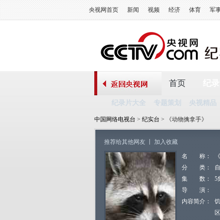
央视网首页
新闻
视频
经济
体育
军
首页
纪录
纪录片大全
专题策划
央视精品
中国网络电视台
>
纪实台
> 《动物擒拿手》
推荐给其他网友
丨
加入收藏
名 称：
分 类：
集 数：
5
导 演：
内容简介：