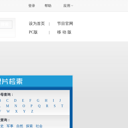
登录
帮助
应用
设为首页
节目官网
|
搜索
PC版
移 动 版
|
字母查询：
B
C
D
E
F
G
H
I
J
L
M
N
O
P
Q
R
S
T
V
W
X
Y
Z
型查询：
历史
军事
自然
探索
社会