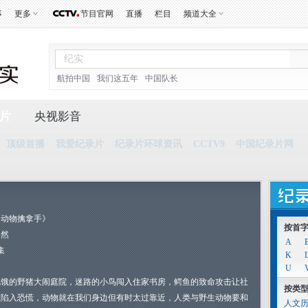
事
更多
节目官网
直播
栏目
频道大全
航拍中国
我们这五年
中国队长
片
央视影音
顶级首播
我爱纪录片
纪录片环球资讯
CCTV9
中国纪录片网
《动物擒拿手》
按首
自然
A
集
K
U
饥饿的野猪大闹庭院，迷路的小鸟闯入住家书房，鳄鱼的致命攻击让社
按类
区陷入恐慌，动物就在我们身边但有时太过靠近，人类与野生动物要和
人文