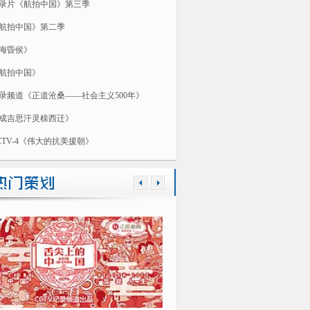
录片《航拍中国》第三季
航拍中国》第二季
海昏侯》
航拍中国》
录频道《正道沧桑——社会主义500年》
成吉思汗灵榇西迁》
CTV-4《伟大的抗美援朝》