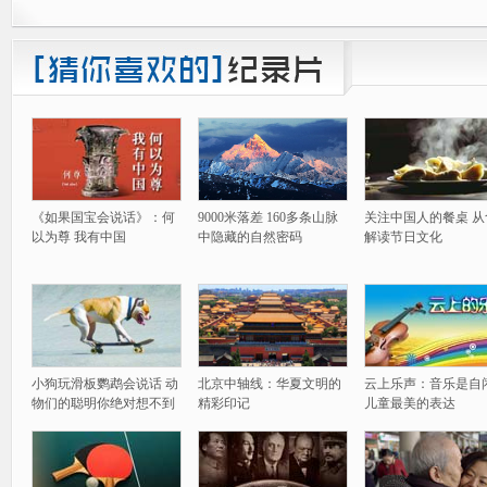
《如果国宝会说话》：何
9000米落差 160多条山脉
关注中国人的餐桌 从
以为尊 我有中国
中隐藏的自然密码
解读节日文化
小狗玩滑板鹦鹉会说话 动
北京中轴线：华夏文明的
云上乐声：音乐是自
物们的聪明你绝对想不到
精彩印记
儿童最美的表达