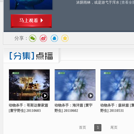
浓荫雨林，或是游弋于浑水
[查看全
分享：
动物杀手：哥斯达黎家篇
动物杀手：海洋篇 [寰宇
动物杀手：森林篇 [
[寰宇野生] 20110603
野生] 20110602
野生] 20110531
首页
1
尾页