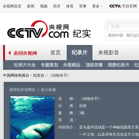
央视网首页
新闻
视频
经济
体育
军事
更多
节目官网
航拍中国
我们这
首页
纪录片
央视影音
纪录片大全
专题策划
央视精品
顶级首播
我爱纪录片
纪
中国网络电视台
>
纪实台
> 《动物杀手》
推荐给其他网友
丨
加入收藏
名 称：
《动物杀手》
分 类：
自然
集 数：
3集
导 演：
内容简介：
亚马逊河流域是一个神秘危险而又美
一片土地，以及所有生活在这片土地