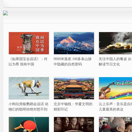
《如果国宝会说话》：何
9000米落差 160多条山脉
关注中国人的餐桌 从
以为尊 我有中国
中隐藏的自然密码
解读节日文化
小狗玩滑板鹦鹉会说话 动
北京中轴线：华夏文明的
云上乐声：音乐是自
物们的聪明你绝对想不到
精彩印记
儿童最美的表达