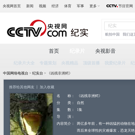
央视网首页
新闻
视频
经济
体育
军事
更多
节目官网
航拍中国
我们这
首页
纪录片
央视影音
纪录片大全
专题策划
央视精品
顶级首播
我爱纪录片
纪
中国网络电视台
>
纪实台
> 《凶残非洲鳄》
推荐给其他网友
丨
加入收藏
名 称：
《凶残非洲鳄》
分 类：
自然
集 数：
1集
导 演：
内容简介：
两亿多年前，有一种凶猛的动物在地
而后来全球性的灾难爆发，恐龙灭绝