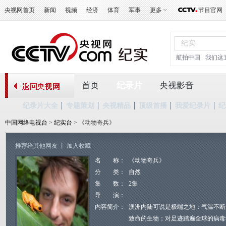
央视网首页
新闻
视频
经济
体育
军事
更多
节目官网
航拍中国
我们这
首页
纪录片
央视影音
纪录片大全
专题策划
央视精品
顶级首播
我爱纪录片
纪
中国网络电视台
>
纪实台
> 《动物奇兵》
推荐给其他网友
丨
加入收藏
名 称：
《动物奇兵》
分 类：
自然
集 数：
2集
导 演：
内容简介：
澳洲内陆可说是极端之地：气温不断
致命的生物；对足迹踏遍全球的病毒学家麦