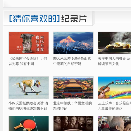
《如果国宝会说话》：何
9000米落差 160多条山脉
关注中国人的餐桌 从
以为尊 我有中国
中隐藏的自然密码
解读节日文化
小狗玩滑板鹦鹉会说话 动
北京中轴线：华夏文明的
云上乐声：音乐是自
物们的聪明你绝对想不到
精彩印记
儿童最美的表达