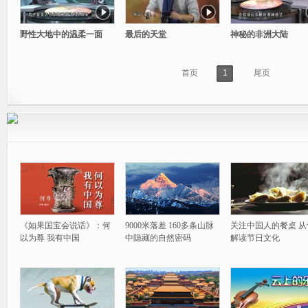
野性大地中的温柔一面
最后的天堂
神秘的非洲大陆
首页
1
尾页
《如果国宝会说话》：何
9000米落差 160多条山脉
关注中国人的餐桌 从
以为尊 我有中国
中隐藏的自然密码
解读节日文化