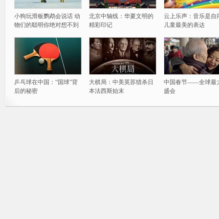
小狗玩滑板鹦鹉会说话 动
北京中轴线：华夏文明的
云上乐声：音乐是自
物们的聪明你绝对想不到
精彩印记
儿童最美的表达
乒乓球在中国：“国球”背
大棋局：中美英苏猎杀日
中国春节——全球最
后的秘密
本法西斯始末
盛会