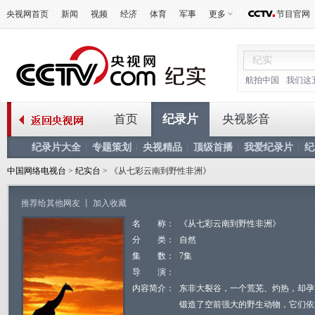
央视网首页
新闻
视频
经济
体育
军事
更多
节目官网
航拍中国
我们这
首页
纪录片
央视影音
纪录片大全
专题策划
央视精品
顶级首播
我爱纪录片
纪
中国网络电视台
>
纪实台
> 《从七彩云南到野性非洲》
推荐给其他网友
丨
加入收藏
名 称：
《从七彩云南到野性非洲》
分 类：
自然
集 数：
7集
导 演：
内容简介：
东非大裂谷，一个荒芜、灼热，却孕
锻造了空前强大的野生动物，它们依