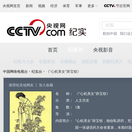
央视网首页
新闻
视频
经济
体育
军事
更多
节目官网
航拍中国
我们这
首页
纪录片
央视影音
纪录片大全
专题策划
央视精品
顶级首播
我爱纪录片
纪
中国网络电视台
>
纪实台
> 《“心机美女”薛宝钗》
推荐给其他网友
丨
加入收藏
名 称：
《“心机美女”薛宝钗》
分 类：
人文历史
集 数：
1集
导 演：
内容简介：
“心机美女”薛宝钗，独创私房药，
因一张谜语药方命丧黄泉，本期封面