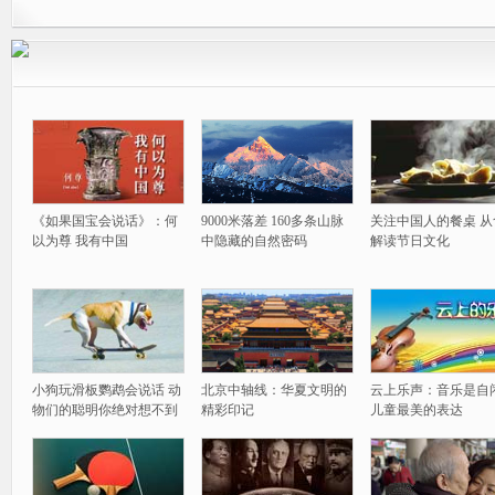
《如果国宝会说话》：何
9000米落差 160多条山脉
关注中国人的餐桌 从
以为尊 我有中国
中隐藏的自然密码
解读节日文化
小狗玩滑板鹦鹉会说话 动
北京中轴线：华夏文明的
云上乐声：音乐是自
物们的聪明你绝对想不到
精彩印记
儿童最美的表达