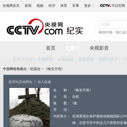
央视网首页
新闻
视频
经济
体育
军事
更多
节目官网
航拍中国
我们这
首页
纪录片
央视影音
纪录片大全
专题策划
央视精品
顶级首播
我爱纪录片
纪
中国网络电视台
>
纪实台
> 《晚安月熊》
推荐给其他网友
丨
加入收藏
名 称：
《晚安月熊》
分 类：
自然
集 数：
1集
导 演：
内容简介：
亚洲黑熊在保护濒危动植物国际公约
物，但是节目中的这几只黑熊却是遍