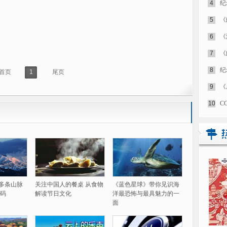
4
纪
5
《
6
《
7
《
8
纪
首页
1
尾页
9
《
10
C
60多条山脉
关注中国人的餐桌 从食物
《蓝色星球》带你见识海
码
解读节日文化
洋最恐怖与最具魅力的一
面