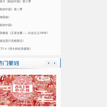
录片《航拍中国》第三季
航拍中国》第二季
海昏侯》
航拍中国》
录频道《正道沧桑——社会主义500年》
成吉思汗灵榇西迁》
CTV-4《伟大的抗美援朝》