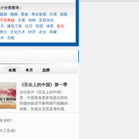
性小分类查询：
旅游
植物
美食
考古发现
大清
皇陵
宇宙奥秘
灾难
动物
灵异未知
航天
建筑工程
抗日
民国
体育
娱乐
青少
文化艺术
经济
农业
西藏
案件
宫殿
本月
总榜
本周
《舌尖上的中国》第一季
在纪录片《舌尖上的中国》
里，中国美食更多地是以轻松
快捷的叙述节奏和精巧细腻的
画面，向观众尤其是海外观..
在乡村》
大工告成》