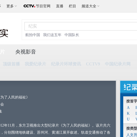
事
更多
节目官网
直播
栏目
频道大全
航拍中国
我们这五年
中国队长
片
央视影音
顶级首播
我爱纪录片
纪录片环球资讯
CCTV9
中国纪录片网
《为了人民的福祉》
按首
社会
A
集
K
U
012年11月，东方卫视推出大型纪录片《为了人民的福祉》。该片共六
按类
集，分别围绕地铁建设、苏州河、黄浦江展开叙述。轨道交通推动了各
人文