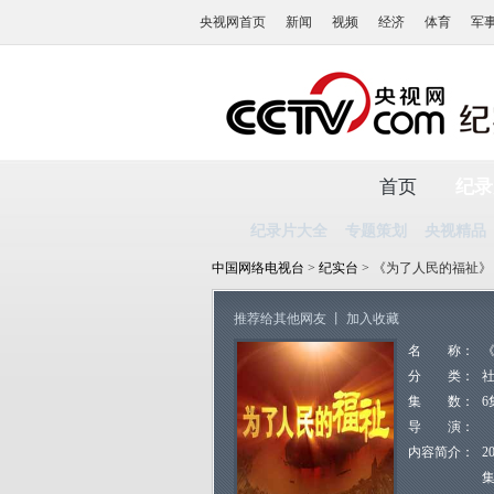
央视网首页
新闻
视频
经济
体育
军
首页
纪录
纪录片大全
专题策划
央视精品
中国网络电视台
>
纪实台
> 《为了人民的福祉》
推荐给其他网友
丨
加入收藏
名 称：
分 类：
集 数：
6
导 演：
内容简介：
2