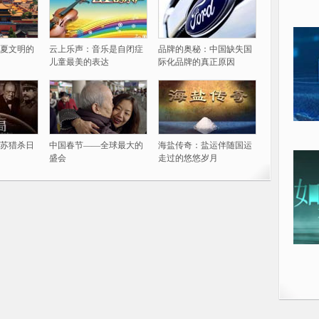
夏文明的
云上乐声：音乐是自闭症
品牌的奥秘：中国缺失国
儿童最美的表达
际化品牌的真正原因
苏猎杀日
中国春节——全球最大的
海盐传奇：盐运伴随国运
盛会
走过的悠悠岁月