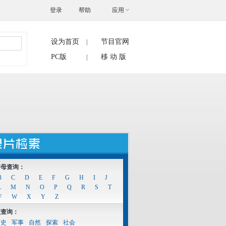
登录
帮助
应用
设为首页
节目官网
|
搜索
PC版
移 动 版
|
字母查询：
B
C
D
E
F
G
H
I
J
L
M
N
O
P
Q
R
S
T
V
W
X
Y
Z
型查询：
历史
军事
自然
探索
社会