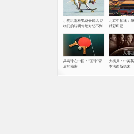
小狗玩滑板鹦鹉会说话 动
北京中轴线：华
物们的聪明你绝对想不到
精彩印记
乒乓球在中国：“国球”背
大棋局：中美英
后的秘密
本法西斯始末