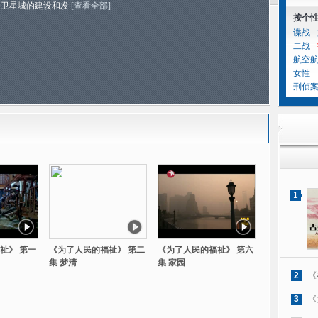
个卫星城的建设和发
[查看全部]
按个
谍战
二战
航空
女性
刑侦
1
祉》 第一
《为了人民的福祉》 第二
《为了人民的福祉》 第六
集 梦清
集 家园
2
《
3
《